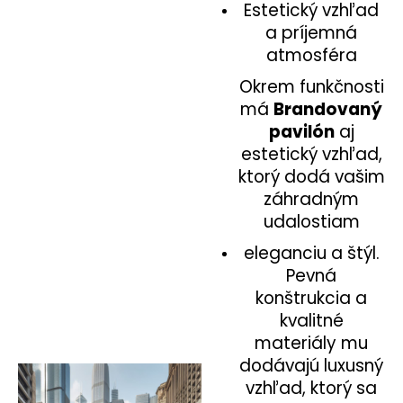
Estetický vzhľad
a príjemná
atmosféra
Okrem funkčnosti
má
Brandovaný
pavilón
aj
estetický vzhľad,
ktorý dodá vašim
záhradným
udalostiam
eleganciu a štýl.
Pevná
konštrukcia a
kvalitné
materiály mu
dodávajú luxusný
vzhľad, ktorý sa