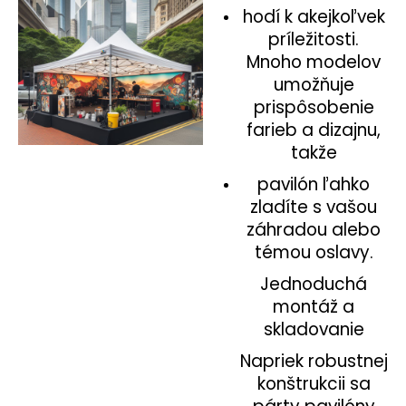
hodí k akejkoľvek
príležitosti.
Mnoho modelov
umožňuje
prispôsobenie
farieb a dizajnu,
takže
pavilón ľahko
zladíte s vašou
záhradou alebo
témou oslavy.
Jednoduchá
montáž a
skladovanie
Napriek robustnej
konštrukcii sa