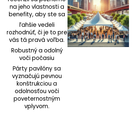
na jeho vlastnosti a
á
benefity, aby ste sa
j
s
ľahšie vedeli
ť
rozhodnúť, či je to pre
?
vás tá pravá voľba.
Robustný a odolný
voči počasiu
Párty pavilóny sa
HĽADAŤ
vyznačujú pevnou
konštrukciou a
odolnosťou voči
poveternostným
vplyvom.