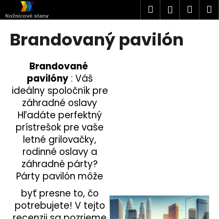
K
Prejsť
Hľadať
Náku
M
Prihlásen
na
o
obsah
Späť
Späť
košík
š
Brandovaný pavilón
í
Č
k
o
Brandované
p
pavilóny
: Váš
o
ideálny spoločník pre
záhradné oslavy
t
Hľadáte perfektný
r
prístrešok pre vaše
e
letné grilovačky,
b
rodinné oslavy a
u
záhradné párty?
j
Párty pavilón môže
e
t
byť presne to, čo
e
potrebujete! V tejto
n
recenzii sa pozrieme