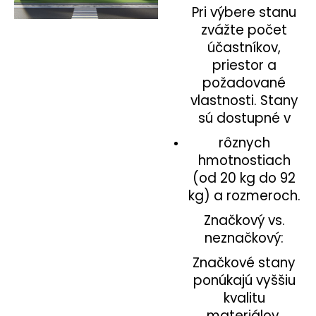
Pri výbere stanu
zvážte počet
účastníkov,
priestor a
požadované
vlastnosti. Stany
sú dostupné v
rôznych
hmotnostiach
(od 20 kg do 92
kg) a rozmeroch.
Značkový vs.
neznačkový:
Značkové stany
ponúkajú vyššiu
kvalitu
materiálov,