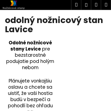
K
Prejsť
Hľadať
Náku
M
Prihlásen
na
o
obsah
Späť
Späť
košík
š
odolný nožnicový stan
í
Č
Lavice
k
o
p
Odolné nožnicové
o
stany Levice
pre
t
bezstarostné
r
podujatie pod holým
e
nebom
b
u
Plánujete vonkajšiu
j
oslavu a chcete sa
e
uistiť, že vaši hostia
t
budú v bezpečí a
e
pohodlí bez ohľadu
n