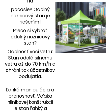
na
á
počasie? Odolný
j
nožnicový stan je
s
riešením!
ť
Prečo si vybrať
?
odolný nožnicový
stan?
Odolnosť voči vetru:
Stan odolá silnému
HĽADAŤ
vetru až do 70 km/h a
chráni tak účastníkov
podujatia.
Ľahká manipulácia a
prenosnosť: Vďaka
hliníkovej konštrukcii
je stan ľahký a