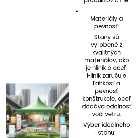
produktov a iné.
Materiály a
pevnosť:
Stany sú
vyrobené z
kvalitných
materiálov, ako
je hliník a oceľ.
Hliník zaručuje
ľahkosť a
pevnosť
konštrukcie, oceľ
dodáva odolnosť
voči vetru.
Výber ideálneho
stanu: