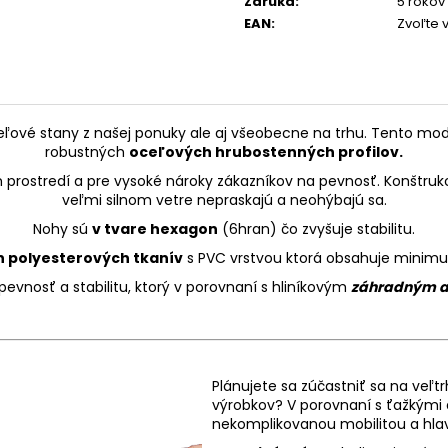
M
Záruka
:
5 rokov
EAN
:
Zvoľte 
O
eľové stany z našej ponuky ale aj všeobecne na trhu. Tento mo
robustných
oceľových hrubostenných profilov.
 prostredí a pre vysoké nároky zákazníkov na pevnosť. Konštrukc
veľmi silnom vetre nepraskajú a neohýbajú sa.
Nohy sú
v tvare hexagon
(6hran) čo zvyšuje stabilitu.
h polyesterových tkanív
s PVC vrstvou ktorá obsahuje minimu
evnosť a stabilitu, ktorý v porovnaní s hliníkovým
záhradným 
Plánujete sa zúčastniť sa na veľt
výrobkov? V porovnaní s ťažkými
nekomplikovanou mobilitou a hla