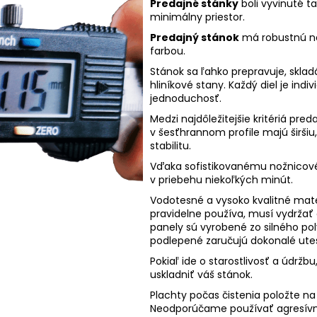
Predajné stánky
boli vyvinuté t
minimálny priestor.
Predajný stánok
má robustnú nož
farbou.
Stánok sa ľahko prepravuje, skladá
hliníkové stany. Každý diel je in
jednoduchosť.
Medzi najdôležitejšie kritériá pr
v šesťhrannom profile majú širšiu
stabilitu.
Vďaka sofistikovanému nožnicov
v priebehu niekoľkých minút.
Vodotesné a vysoko kvalitné mate
pravidelne používa, musí vydržať
panely sú vyrobené zo silného po
podlepené zaručujú dokonalé ut
Pokiaľ ide o starostlivosť a údržbu,
uskladniť váš stánok.
Plachty počas čistenia položte na
Neodporúčame používať agresívne č