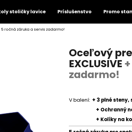
toly stoličky lavice
Príslušenstvo
Promo sta
 5 ročná záruka a servis zadarmo!
Čo potrebujete nájsť?
Oceľový pre
HĽADAŤ
EXCLUSIVE
+
zadarmo!
V balení:
+
3 plné steny,
+ Ochranný návle
+ Kolíky na kot
5 ročná záruka pre spot