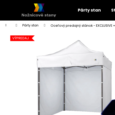
K
Prejsť
na
o
Párty stan
S
obsah
Späť
Späť
š
do
do
í
Domov
Párty stan
Oceľový predajný stánok - EXCLUSIVE
+
k
obchodu
obchodu
VÝPREDAJ