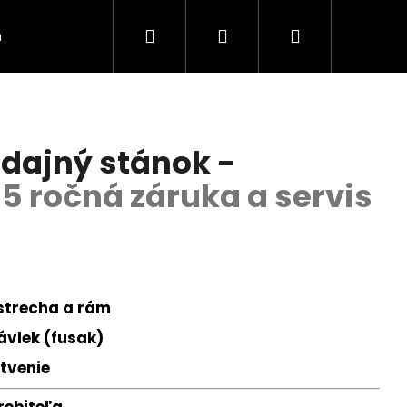
Hľadať
Prihlásenie
Nákupný
n
Kontakt
Napíšte nám
Obchodné podm
košík
dajný stánok -
 5 ročná záruka a servis
 strecha a rám
k (fusak)
venie
rebiteľa