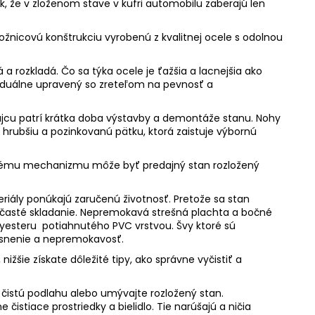
ak, že v zloženom stave v kufri automobilu zaberajú len
nicovú konštrukciu vyrobenú z kvalitnej ocele s odolnou
 a rozkladá. Čo sa týka ocele je ťažšia a lacnejšia ako
dividuálne upravený so zreteľom na pevnosť a
edajcu patrí krátka doba výstavby a demontáže stanu. Nohy
, hrubšiu a pozinkovanú pätku, ktorá zaistuje výbornú
ému mechanizmu môže byť predajný stan rozložený
riály ponúkajú zaručenú životnosť. Pretože sa stan
 časté skladanie. Nepremokavá strešná plachta a bočné
lyesteru potiahnutého PVC vrstvou. Švy ktoré sú
esnenie a nepremokavosť.
 nižšie získate dôležité tipy, ako správne vyčistiť a
 čistú podlahu alebo umývajte rozložený stan.
istiace prostriedky a bielidlo. Tie narúšajú a ničia