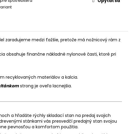
 pre spotrebiteľa
Opýtať sa
variant
del zaradujeme medzi ťažšie, pretože má nožnicový rám z
ia obsahuje finančne nákladné nylonové časti, ktoré pri
m recyklovaných materiálov a kalcia.
altánkom
strong je oveľa lacnejšia.
rhoch a hľadáte rýchly skladací stan na predaj svojich
 drevenými stánkami vás presvedčí predajný stan svojou
vne pevnosťou a komfortom použitia.