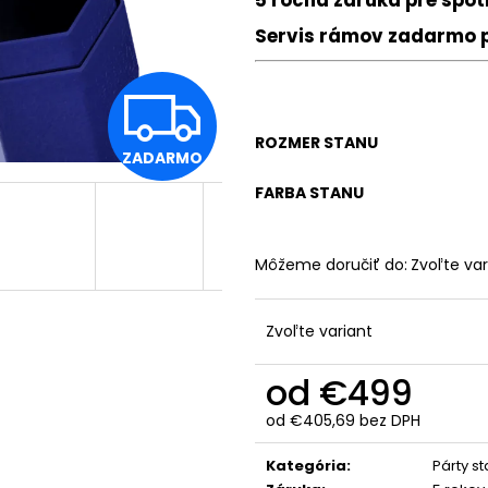
Servis rámov zadarmo 
Z
ROZMER STANU
ZADARMO
A
FARBA STANU
D
Môžeme doručiť do:
Zvoľte var
A
Zvoľte variant
od
€499
R
od
€405,69
bez DPH
Jednotková
cena:
Kategória
:
Párty s