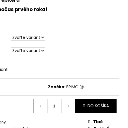
počas prvého roka!
iant
Značka:
BRIMO Ⓡ
DO KOŠÍKA
Tlač
tany