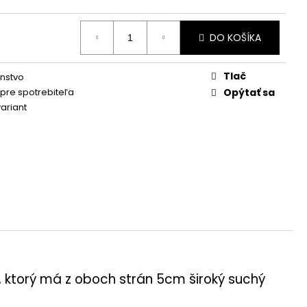
DO KOŠÍKA
Tlač
enstvo
 pre spotrebiteľa
Opýtať sa
variant
, ktorý má z oboch strán 5cm široký suchý