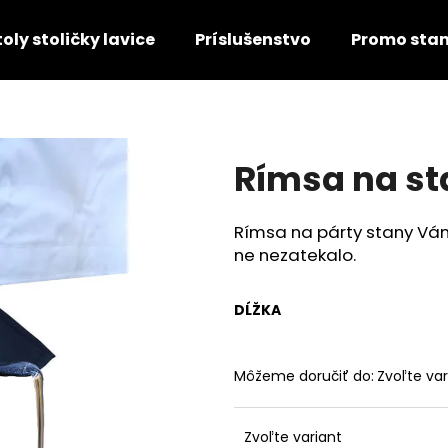
toly stoličky lavice
Príslušenstvo
Promo sta
Čo potrebujete nájsť?
Rímsa na st
HĽADAŤ
Rímsa na párty stany Vám
ne nezatekalo.
DĹŽKA
Môžeme doručiť do:
Zvoľte var
Zvoľte variant