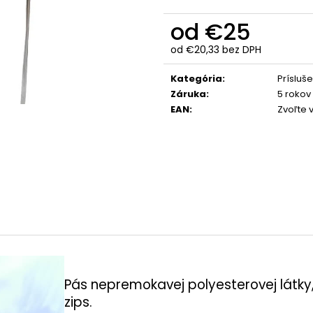
od
€25
od
€20,33
bez DPH
Jednotková
cena:
Kategória
:
Prísluš
Záruka
:
5 rokov
EAN
:
Zvoľte 
Pás nepremokavej polyesterovej látky
zips.