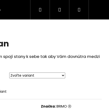
Hľadať
Prihlásenie
Nákupný
n
Kontakt
Napíšte nám
Obchodné podm
košík
an
 spojí stany k sebe tak aby Vám dovnútra medzi
iant
Značka:
BRIMO Ⓡ