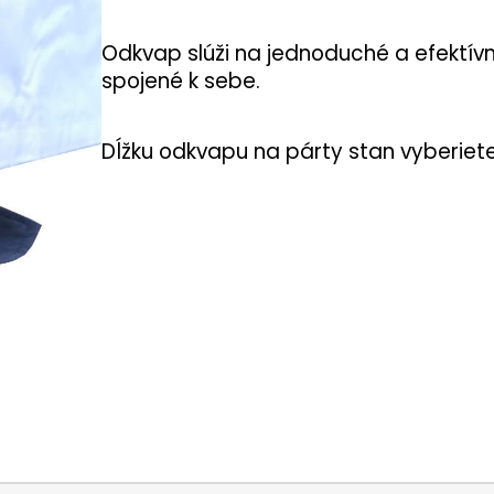
Odkvap slúži na jednoduché a efektí
spojené k sebe.
Dĺžku odkvapu na párty stan vyberiet